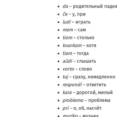
da
– родительный паде
ĉe
– у, при
ludi
– играть
mem
– сам
tiom
– столько
kvankam
– хотя
tiam
– тогда
aŭdi
– слышать
vorto
– слово
tuj
– сразу, немедленно
respondi
– ответить
kara
– дорогой, милый
problemo
– проблема
pri
– о, об, насчёт
muziko
– музыка