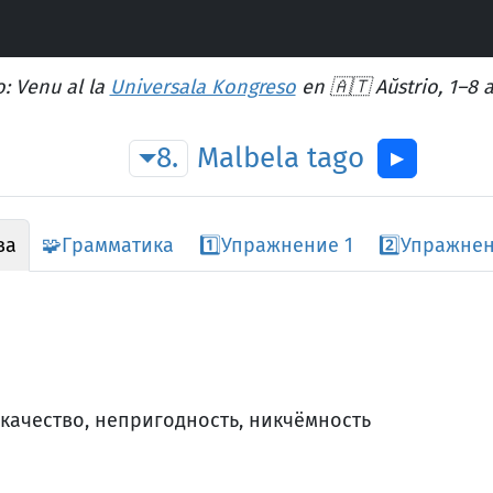
: Venu al la
Universala Kongreso
en 🇦🇹 Aŭstrio, 1–8 
8.
Malbela
tago
▶︎
ва
🧩
Грамматика
1️⃣
Упражнение 1
2️⃣
Упражнен
 качество, непригодность, никчёмность