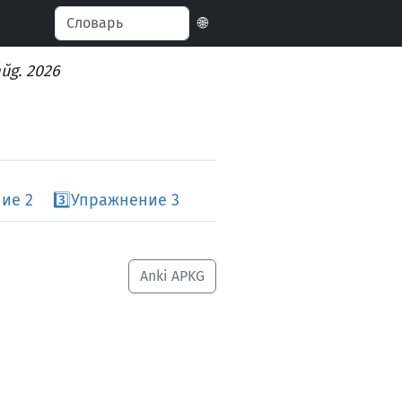
🌐
aŭg. 2026
ие 2
3️⃣
Упражнение 3
Anki APKG