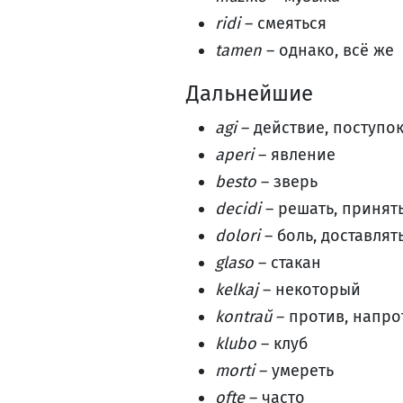
ridi
– смеяться
tamen
– однако, всё же
Дальнейшие
agi
– действие, поступо
aperi
– явление
besto
– зверь
decidi
– решать, принят
dolori
– боль, доставлят
glaso
– стакан
kelkaj
– некоторый
kontraŭ
– против, напро
klubo
– клуб
morti
– умереть
ofte
– часто