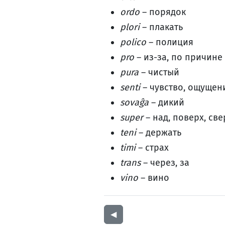
ordo
– порядок
plori
– плакать
polico
– полиция
pro
– из-за, по причине
pura
– чистый
senti
– чувство, ощущен
sovaĝa
– дикий
super
– над, поверх, све
teni
– держать
timi
– страх
trans
– через, за
vino
– вино
◀︎