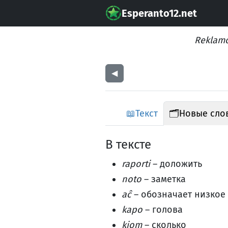
Esperanto12.net
Reklamo
◀︎
📖
Текст
🗂️
Новые сло
В тексте
raporti
– доложить
noto
– заметка
aĉ
– обозначает низкое
kapo
– голова
kiom
– сколько