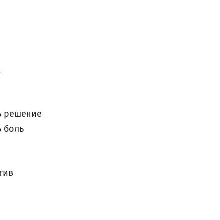
к
ь решение
ь боль
тив