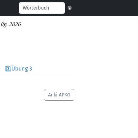
🌐
aŭg. 2026
3️⃣
Übung 3
Anki APKG