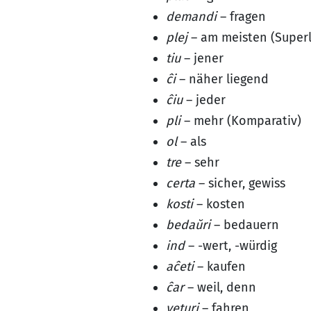
demandi
– fragen
plej
– am meisten (Superl
tiu
– jener
ĉi
– näher liegend
ĉiu
– jeder
pli
– mehr (Komparativ)
ol
– als
tre
– sehr
certa
– sicher, gewiss
kosti
– kosten
bedaŭri
– bedauern
ind
– -wert, -würdig
aĉeti
– kaufen
ĉar
– weil, denn
veturi
– fahren