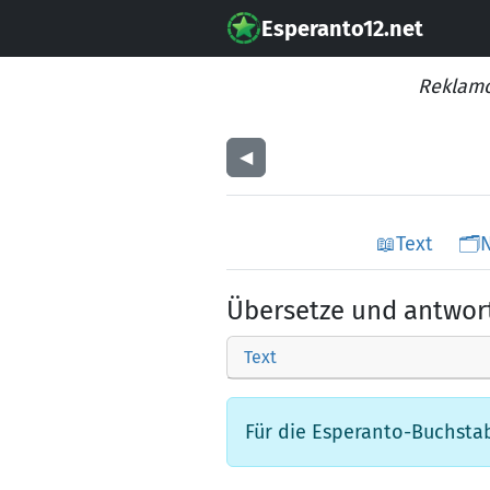
Esperanto12.net
Reklamo
◀︎
📖
Text
🗂️
Übersetze und antwor
Text
Für die Esperanto-Buchstabe