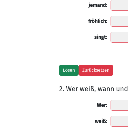
jemand:
fröhlich:
singt:
2. Wer weiß, wann un
Wer:
weiß: