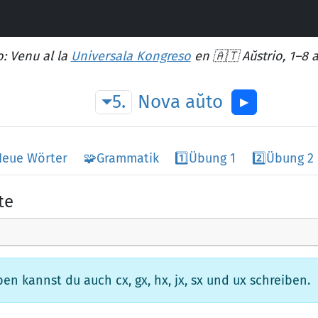
: Venu al la
Universala Kongreso
en 🇦🇹 Aŭstrio, 1–8 
5.
Nova
aŭto
▶︎
Neue Wörter
🧩
Grammatik
1️⃣
Übung 1
2️⃣
Übung 2
te
n kannst du auch cx, gx, hx, jx, sx und ux schreiben.