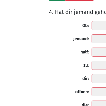
4. Hat dir jemand geho
Ob:
jemand:
half:
zu:
dir:
öffnen:
die: