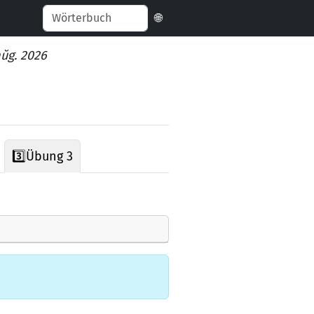
🌐
aŭg. 2026
3️⃣
Übung 3