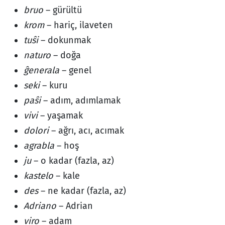
bruo
– gürültü
krom
– hariç, ilaveten
tuŝi
– dokunmak
naturo
– doğa
ĝenerala
– genel
seki
– kuru
paŝi
– adım, adımlamak
vivi
– yaşamak
dolori
– ağrı, acı, acımak
agrabla
– hoş
ju
– o kadar (fazla, az)
kastelo
– kale
des
– ne kadar (fazla, az)
Adriano
– Adrian
viro
– adam