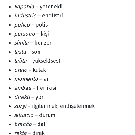
kapabla
– yetenekli
industrio
– endüstri
polico
– polis
persono
– kişi
simila
– benzer
lasta
– son
laŭta
– yüksek(ses)
orelo
– kulak
momento
– an
ambaŭ
– her ikisi
direkti
– yön
zorgi
– ilgilenmek, endişelenmek
situacio
– durum
branĉo
– dal
rekta
– direk