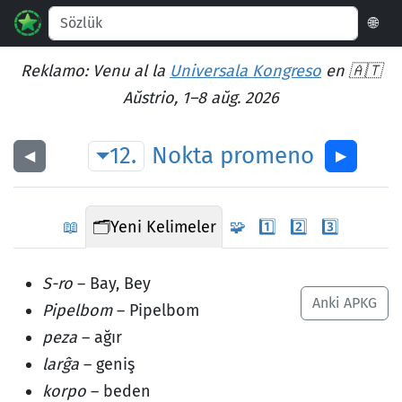
🌐
Reklamo: Venu al la
Universala Kongreso
en 🇦🇹
Aŭstrio, 1–8 aŭg. 2026
12.
Nokta
promeno
◀︎
▶︎
📖
🗂️
Yeni Kelimeler
🧩
1️⃣
2️⃣
3️⃣
S-ro
– Bay, Bey
Anki APKG
Pipelbom
– Pipelbom
peza
– ağır
larĝa
– geniş
korpo
– beden