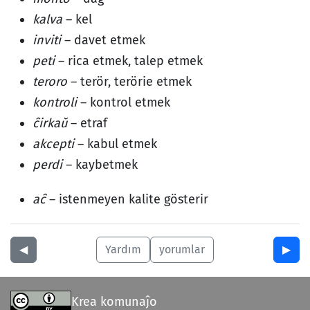
kalva
– kel
inviti
– davet etmek
peti
– rica etmek, talep etmek
teroro
– terör, terörie etmek
kontroli
– kontrol etmek
ĉirkaŭ
– etraf
akcepti
– kabul etmek
perdi
– kaybetmek
aĉ
– istenmeyen kalite gösterir
◀︎
Yardım
yorumlar
▶︎
Krea komunaĵo