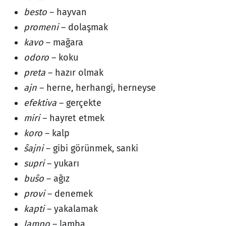
besto
– hayvan
promeni
– dolaşmak
kavo
– mağara
odoro
– koku
preta
– hazır olmak
ajn
– herne, herhangi, herneyse
efektiva
– gerçekte
miri
– hayret etmek
koro
– kalp
ŝajni
– gibi görünmek, sanki
supri
– yukarı
buŝo
– ağız
provi
– denemek
kapti
– yakalamak
lampo
– lamba