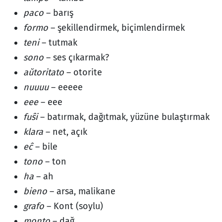
paco
– barış
formo
– şekillendirmek, biçimlendirmek
teni
– tutmak
sono
– ses çıkarmak?
aŭtoritato
– otorite
nuuuu
– eeeee
eee
– eee
fuŝi
– batırmak, dağıtmak, yüzüne bulaştırmak
klara
– net, açık
eĉ
– bile
tono
– ton
ha
– ah
bieno
– arsa, malikane
grafo
– Kont (soylu)
monto
– dağ