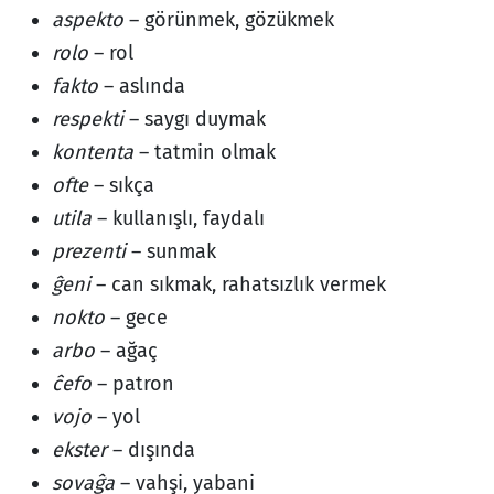
aspekto
– görünmek, gözükmek
rolo
– rol
fakto
– aslında
respekti
– saygı duymak
kontenta
– tatmin olmak
ofte
– sıkça
utila
– kullanışlı, faydalı
prezenti
– sunmak
ĝeni
– can sıkmak, rahatsızlık vermek
nokto
– gece
arbo
– ağaç
ĉefo
– patron
vojo
– yol
ekster
– dışında
sovaĝa
– vahşi, yabani