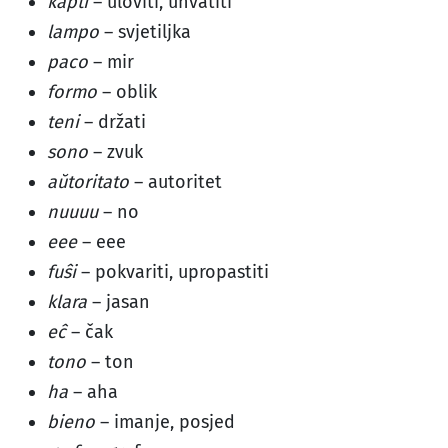
kapti
– uloviti, uhvatiti
lampo
– svjetiljka
paco
– mir
formo
– oblik
teni
– držati
sono
– zvuk
aŭtoritato
– autoritet
nuuuu
– no
eee
– eee
fuŝi
– pokvariti, upropastiti
klara
– jasan
eĉ
– čak
tono
– ton
ha
– aha
bieno
– imanje, posjed