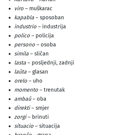
viro
– muškarac
kapabla
– sposoban
industrio
– industrija
polico
– policija
persono
– osoba
simila
– sličan
lasta
– posljednji, zadnji
laŭta
– glasan
orelo
– uho
momento
– trenutak
ambaŭ
– oba
direkti
– smjer
zorgi
– brinuti
situacio
– situacija