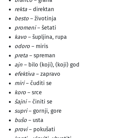
branĉo
– grana
rekta
– direktan
besto
– životinja
promeni
– šetati
kavo
– šupljina, rupa
odoro
– miris
preta
– spreman
ajn
– bilo (koji), (koji) god
efektiva
– zapravo
miri
– čuditi se
koro
– srce
ŝajni
– činiti se
supri
– gornji, gore
buŝo
– usta
provi
– pokušati