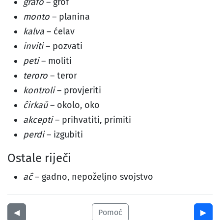
grafo
– grof
monto
– planina
kalva
– ćelav
inviti
– pozvati
peti
– moliti
teroro
– teror
kontroli
– provjeriti
ĉirkaŭ
– okolo, oko
akcepti
– prihvatiti, primiti
perdi
– izgubiti
Ostale riječi
aĉ
– gadno, nepoželjno svojstvo
◀︎
Pomoć
▶︎