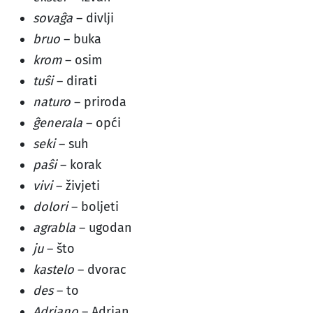
sovaĝa
– divlji
bruo
– buka
krom
– osim
tuŝi
– dirati
naturo
– priroda
ĝenerala
– opći
seki
– suh
paŝi
– korak
vivi
– živjeti
dolori
– boljeti
agrabla
– ugodan
ju
– što
kastelo
– dvorac
des
– to
Adriano
– Adrian