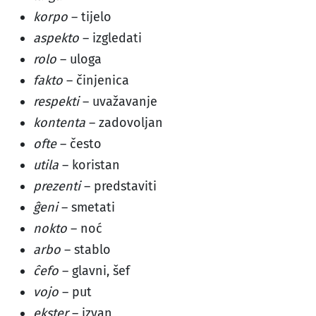
korpo
– tijelo
aspekto
– izgledati
rolo
– uloga
fakto
– činjenica
respekti
– uvažavanje
kontenta
– zadovoljan
ofte
– često
utila
– koristan
prezenti
– predstaviti
ĝeni
– smetati
nokto
– noć
arbo
– stablo
ĉefo
– glavni, šef
vojo
– put
ekster
– izvan