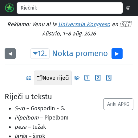
🌐
Reklamo: Venu al la
Universala Kongreso
en 🇦🇹
Aŭstrio, 1–8 aŭg. 2026
12.
Nokta
promeno
◀︎
▶︎
📖
🗂️
Nove riječi
🧩
1️⃣
2️⃣
3️⃣
Riječi u tekstu
Anki APKG
S-ro
– Gospodin - G.
Pipelbom
– Pipelbom
peza
– težak
larĝa
– širok