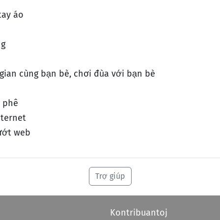
tay áo
ng
gian cùng bạn bè, chơi đùa với bạn bè
 phê
nternet
ướt web
Trợ giúp
Kontribuantoj