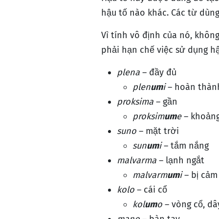
hậu tố nào khác. Các từ dùng
Vì tính vô định của nó, khô
phải hạn chế việc sử dụng hậ
plena
– đầy đủ
plen
um
i
– hoàn thành
proksima
– gần
proksim
um
e
– khoảng
suno
– mặt trời
sun
um
i
– tắm nắng
malvarma
– lạnh ngắt
malvarm
um
i
– bị cảm
kolo
– cái cổ
kol
um
o
– vòng cổ, dâ