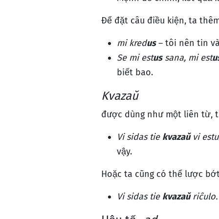
Để đặt câu điều kiện, ta thê
mi kred
us
– tôi nên tin v
Se mi est
us
sana, mi est
u
biết bao.
Kvazaŭ
được dùng như một liên từ, 
Vi sidas tie
kvazaŭ
vi estu
vậy.
Hoặc ta cũng có thể lược bớt
Vi sidas tie
kvazaŭ
riĉulo.