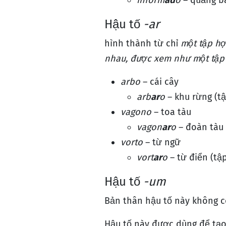
inform
ad
o
– quảng b
Hậu tố
-ar
hình thành từ chỉ
một tập hợ
nhau, được xem như một tập
arbo
– cái cây
arb
ar
o
– khu rừng (t
vagono
– toa tàu
vagon
ar
o
– đoàn tàu 
vorto
– từ ngữ
vort
ar
o
– từ điển (tậ
Hậu tố
-um
Bản thân hậu tố này không c
Hậu tố này được dùng để tạo