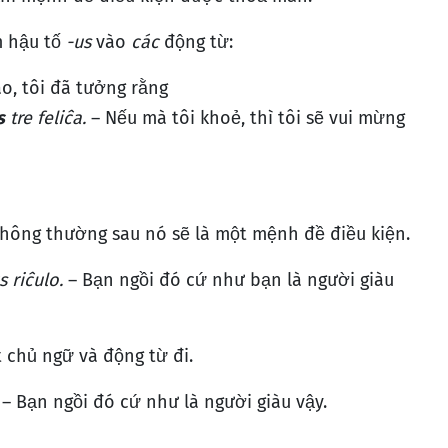
m hậu tố
-us
vào
các
động từ:
ào, tôi đã tưởng rằng
s
tre feliĉa.
– Nếu mà tôi khoẻ, thì tôi sẽ vui mừng
thông thường sau nó sẽ là một mệnh đề điều kiện.
s riĉulo.
– Bạn ngồi đó cứ như bạn là người giàu
 chủ ngữ và động từ đi.
– Bạn ngồi đó cứ như là người giàu vậy.