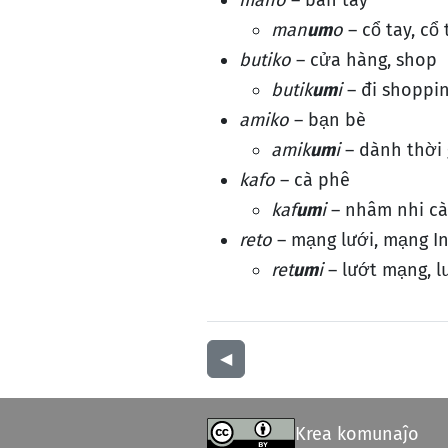
mano
– bàn tay
man
um
o
– cổ tay, cổ 
butiko
– cửa hàng, shop
butik
um
i
– đi shoppi
amiko
– bạn bè
amik
um
i
– dành thời 
kafo
– cà phê
kaf
um
i
– nhâm nhi cà
reto
– mạng lưới, mạng I
ret
um
i
– lướt mạng, l
◀︎
Krea komunaĵo