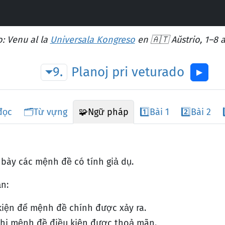
: Venu al la
Universala Kongreso
en 🇦🇹 Aŭstrio, 1–8 
9.
Planoj
pri
veturado
▶︎
đọc
🗂️
Từ vựng
🧩
Ngữ pháp
1️⃣
Bài 1
2️⃣
Bài 2
h bày các mệnh đề có tính giả dụ.
n:
kiện để mệnh đề chính được xảy ra.
khi mệnh đề điều kiện được thoả mãn.