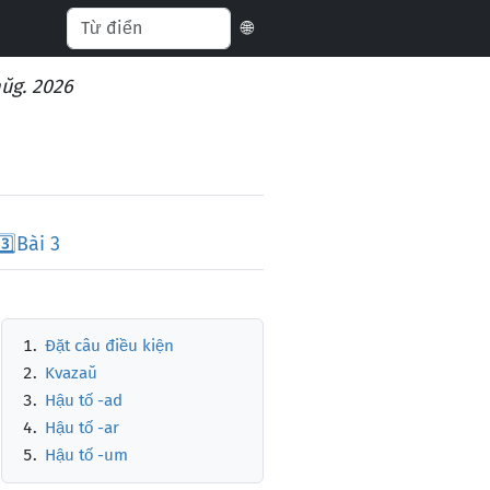
🌐
aŭg. 2026
3️⃣
Bài 3
Đặt câu điều kiện
Kvazaŭ
Hậu tố -ad
Hậu tố -ar
Hậu tố -um