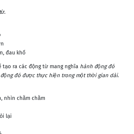
từ
.
ò
ớn
n, đau khổ
 tạo ra các động từ mang nghĩa
hành động đó
động đó được thực hiện trong một thời gian dài
.
n, nhìn chằm chằm
ỏi lại