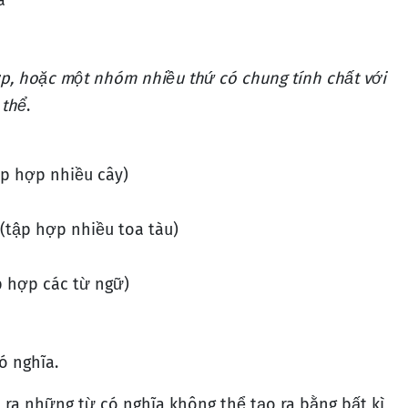
á
p, hoặc một nhóm nhiều thứ có chung tính chất với
 thể
.
ập hợp nhiều cây)
(tập hợp nhiều toa tàu)
p hợp các từ ngữ)
ó nghĩa.
 ra những từ có nghĩa không thể tạo ra bằng bất kì