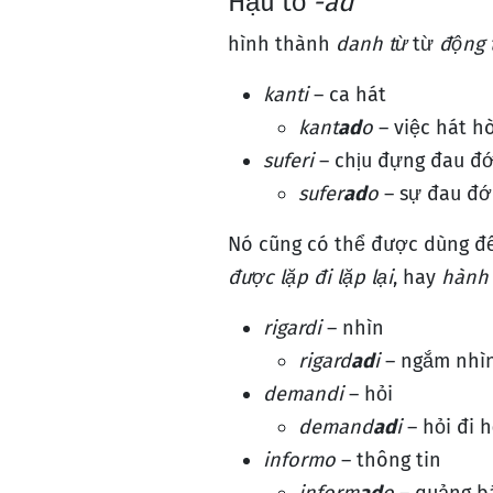
Hậu tố
-ad
hình thành
danh từ
từ
động 
kanti
– ca hát
kant
ad
o
– việc hát h
suferi
– chịu đựng đau đ
sufer
ad
o
– sự đau đớ
Nó cũng có thể được dùng để
được lặp đi lặp lại
, hay
hành 
rigardi
– nhìn
rigard
ad
i
– ngắm nhì
demandi
– hỏi
demand
ad
i
– hỏi đi h
informo
– thông tin