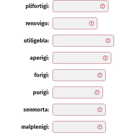
plifortigi:
renovigo:
utiligebla:
aperigi:
forigi:
purigi:
senmorta:
malplenigi: