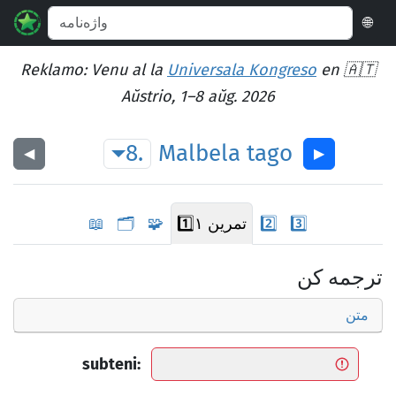
🌐
Reklamo: Venu al la
Universala Kongreso
en 🇦🇹
Aŭstrio, 1–8 aŭg. 2026
8.
Malbela
tago
◀︎
▶︎
3️⃣
2️⃣
تمرین ۱
1️⃣
🧩
🗂️
📖
ترجمه کن
متن
subteni: