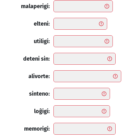
malaperigi:
elteni:
utiligi:
deteni sin:
alivorte:
sinteno:
loĝigi:
memorigi: