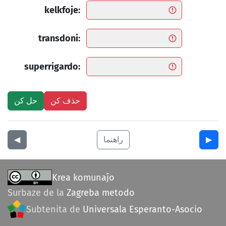
kelkfoje:
transdoni:
superrigardo:
▶︎
راهنما
◀︎
Krea komunaĵo
Surbaze de la
Zagreba metodo
Subtenita de
Universala Esperanto-Asocio