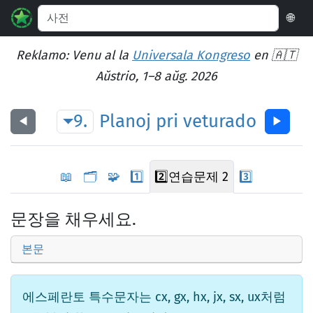
🌐
Reklamo: Venu al la
Universala Kongreso
en 🇦🇹
Aŭstrio, 1–8 aŭg. 2026
9.
Planoj
pri
veturado
◀︎
▶︎
📖
🗂️
🧩
1️⃣
2️⃣
연습문제 2
3️⃣
문장을 채우세요.
본문
에스페란토 특수문자는 cx, gx, hx, jx, sx, ux처럼