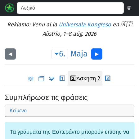
🌐
Reklamo: Venu al la
Universala Kongreso
en 🇦🇹
Aŭstrio, 1–8 aŭg. 2026
6.
Maja
◀︎
▶︎
📖
🗂️
🧩
1️⃣
2️⃣
Άσκηση 2
3️⃣
Συμπλήρωσε τις φράσεις
Κείμενο
Τα γράμματα της Εσπεράντο μπορούν επίσης να