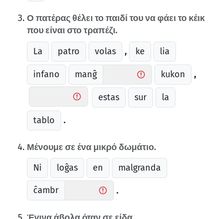
Ο πατέρας θέλει το παιδί του να φάει το κέικ
που είναι στο τραπέζι.
La
patro
volas
ke
lia
,
infano
manĝ
kukon
,
estas
sur
la
tablo
.
Μένουμε σε ένα μικρό δωμάτιο.
Ni
loĝas
en
malgranda
ĉambr
.
Έγινα άβολα όταν σε είδα.