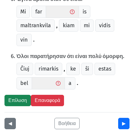
Mi
far
is
maltrankvila
kiam
mi
vidis
,
vin
.
Όλοι παρατήρησαν ότι είναι πολύ όμορφη.
Ĉiuj
rimarkis
ke
ŝi
estas
,
bel
a
.
◀︎
Βοήθεια
▶︎