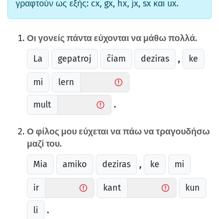
γραφτούν ως εξής: cx, gx, hx, jx, sx και ux.
Οι γονείς πάντα εύχονται να μάθω πολλά.
La
gepatroj
ĉiam
deziras
ke
,
mi
lern
mult
.
Ο φίλος μου εύχεται να πάω να τραγουδήσω
μαζί του.
Mia
amiko
deziras
ke
mi
,
ir
kant
kun
li
.