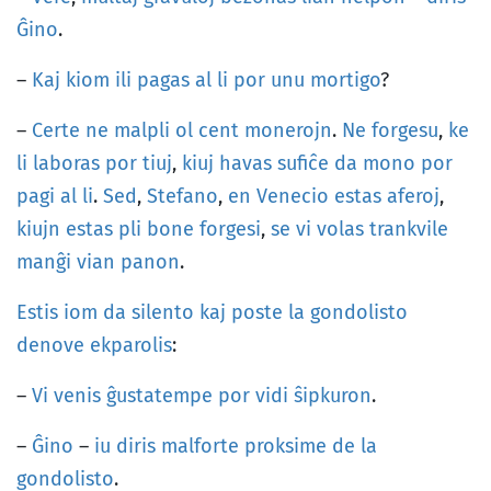
Ĝino
.
–
Kaj
kiom
ili
pagas
al
li
por
unu
mortigo
?
–
Certe
ne
malpli
ol
cent
monerojn
.
Ne
forgesu
,
ke
li
laboras
por
tiuj
,
kiuj
havas
sufiĉe
da
mono
por
pagi
al
li
.
Sed
,
Stefano
,
en
Venecio
estas
aferoj
,
kiujn
estas
pli
bone
forgesi
,
se
vi
volas
trankvile
manĝi
vian
panon
.
Estis
iom
da
silento
kaj
poste
la
gondolisto
denove
ekparolis
:
–
Vi
venis
ĝustatempe
por
vidi
ŝipkuron
.
–
Ĝino
–
iu
diris
malforte
proksime
de
la
gondolisto
.