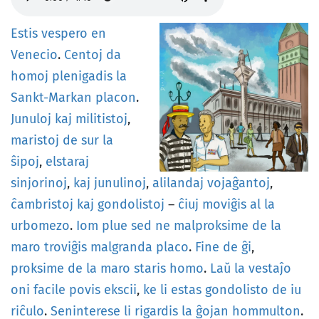
Estis
vespero
en
Venecio
.
Centoj
da
homoj
plenigadis
la
Sankt-Markan
placon
.
Junuloj
kaj
militistoj
,
maristoj
de
sur
la
ŝipoj
,
elstaraj
sinjorinoj
,
kaj
junulinoj
,
alilandaj
vojaĝantoj
,
ĉambristoj
kaj
gondolistoj
–
ĉiuj
moviĝis
al
la
urbomezo
.
Iom
plue
sed
ne
malproksime
de
la
maro
troviĝis
malgranda
placo
.
Fine
de
ĝi
,
proksime
de
la
maro
staris
homo
.
Laŭ
la
vestaĵo
oni
facile
povis
ekscii
,
ke
li
estas
gondolisto
de
iu
riĉulo
.
Seninterese
li
rigardis
la
ĝojan
hommulton
.