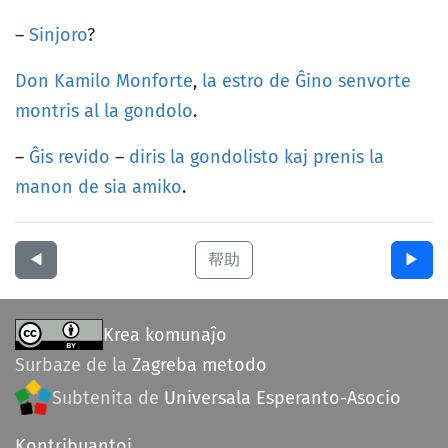
–
Sinjoro
?
Don Kamilo
Monforte
,
la
estro
de
Ĝino
senvorte
montris
al
la
gondolo
.
–
Ĝis
revido
–
diris
la
gondolisto
kaj
prenis
la
manon
de
sia
amiko
.
◀︎
帮助
▶︎
Krea komunaĵo
Surbaze de la
Zagreba metodo
Subtenita de
Universala Esperanto-Asocio
Kontribuantoj