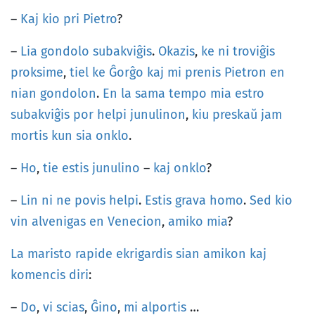
–
Kaj
kio
pri
Pietro
?
–
Lia
gondolo
subakviĝis
.
Okazis
,
ke
ni
troviĝis
proksime
,
tiel
ke
Ĝorĝo
kaj
mi
prenis
Pietron
en
nian
gondolon
.
En
la
sama
tempo
mia
estro
subakviĝis
por
helpi
junulinon
,
kiu
preskaŭ
jam
mortis
kun
sia
onklo
.
–
Ho
,
tie
estis
junulino
–
kaj
onklo
?
–
Lin
ni
ne
povis
helpi
.
Estis
grava
homo
.
Sed
kio
vin
alvenigas
en
Venecion
,
amiko
mia
?
La
maristo
rapide
ekrigardis
sian
amikon
kaj
komencis
diri
:
–
Do
,
vi
scias
,
Ĝino
,
mi
alportis
…