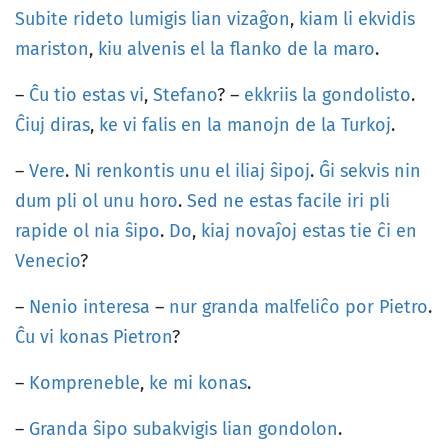
Subite
rideto
lumigis
lian
vizaĝon
,
kiam
li
ekvidis
mariston
,
kiu
alvenis
el
la
flanko
de
la
maro
.
–
Ĉu
tio
estas
vi
,
Stefano
? –
ekkriis
la
gondolisto
.
Ĉiuj
diras
,
ke
vi
falis
en
la
manojn
de
la
Turkoj
.
–
Vere
.
Ni
renkontis
unu
el
iliaj
ŝipoj
.
Ĝi
sekvis
nin
dum
pli
ol
unu
horo
.
Sed
ne
estas
facile
iri
pli
rapide
ol
nia
ŝipo
.
Do
,
kiaj
novaĵoj
estas
tie
ĉi
en
Venecio
?
–
Nenio
interesa
–
nur
granda
malfeliĉo
por
Pietro
.
Ĉu
vi
konas
Pietron
?
–
Kompreneble
,
ke
mi
konas
.
–
Granda
ŝipo
subakvigis
lian
gondolon
.