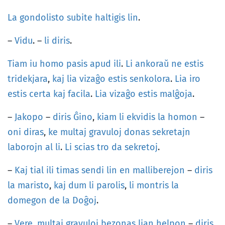
La
gondolisto
subite
haltigis
lin
.
–
Vidu
. –
li
diris
.
Tiam
iu
homo
pasis
apud
ili
.
Li
ankoraŭ
ne
estis
tridekjara
,
kaj
lia
vizaĝo
estis
senkolora
.
Lia
iro
estis
certa
kaj
facila
.
Lia
vizaĝo
estis
malĝoja
.
–
Jakopo
–
diris
Ĝino
,
kiam
li
ekvidis
la
homon
–
oni
diras
,
ke
multaj
gravuloj
donas
sekretajn
laborojn
al
li
.
Li
scias
tro
da
sekretoj
.
–
Kaj
tial
ili
timas
sendi
lin
en
malliberejon
–
diris
la
maristo
,
kaj
dum
li
parolis
,
li
montris
la
domegon
de
la
Doĝoj
.
–
Vere
,
multaj
gravuloj
bezonas
lian
helpon
–
diris