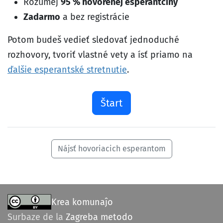
Rozumej
95 % hovorenej esperantčiny
Zadarmo
a bez registrácie
Potom budeš vedieť sledovať jednoduché
rozhovory, tvoriť vlastné vety a ísť priamo na
ďalšie esperantské stretnutie
.
Štart
Nájsť hovoriacich esperantom
Krea komunaĵo
Surbaze de la
Zagreba metodo