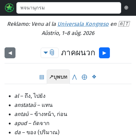
🌐
Reklamo: Venu al la
Universala Kongreso
en 🇦🇹
Aŭstrio, 1–8 aŭg. 2026
📎
ภาคผนวก
◀︎
▶︎
▤
↗
บุพบท
⋀
⨁
❖
al
– ถึง, ไปยัง
anstataŭ
– แทน
antaŭ
– ข้างหน้า, ก่อน
apud
– ถัดจาก
da
– ของ (ปริมาณ)