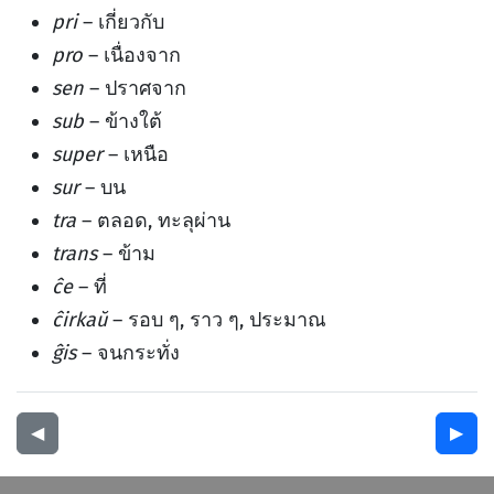
pri
– เกี่ยวกับ
pro
– เนื่องจาก
sen
– ปราศจาก
sub
– ข้างใต้
super
– เหนือ
sur
– บน
tra
– ตลอด, ทะลุผ่าน
trans
– ข้าม
ĉe
– ที่
ĉirkaŭ
– รอบ ๆ, ราว ๆ, ประมาณ
ĝis
– จนกระทั่ง
◀︎
▶︎