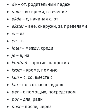
de
– от, родительный падеж
dum
– во время, в течение
ekde
– с, начиная с, от
ekster
– вне, снаружи, за пределами
el
– из
en
– в
inter
– между, среди
je
– в, на
kontraŭ
– против, напротив
krom
– кроме, помимо
kun
– с, со, вместе с
laŭ
– по, согласно, вдоль
per
– с помощью, посредством
por
– для, ради
post
– после, через