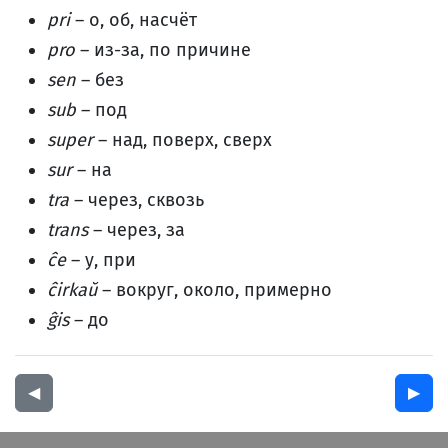
pri
– о, об, насчёт
pro
– из-за, по причине
sen
– без
sub
– под
super
– над, поверх, сверх
sur
– на
tra
– через, сквозь
trans
– через, за
ĉe
– у, при
ĉirkaŭ
– вокруг, около, примерно
ĝis
– до
◀︎
▶︎