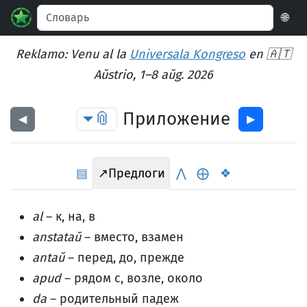
🌐
Reklamo: Venu al la
Universala Kongreso
en 🇦🇹
Aŭstrio, 1–8 aŭg. 2026
📎
Приложение
◀︎
▶︎
▤
↗
Предлоги
⋀
⨁
❖
al
– к, на, в
anstataŭ
– вместо, взамен
antaŭ
– перед, до, прежде
apud
– рядом с, возле, около
da
– родительный падеж