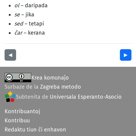
ol
– daripada
se
– jika
sed
– tetapi
ĉar
– kerana
◀︎
▶︎
Krea komunaĵo
Surbaze de la
Zagreba metodo
Subtenita de
Universala Esperanto-Asocio
Kontribuantoj
Kontribuu
Redaktu tiun ĉi enhavon