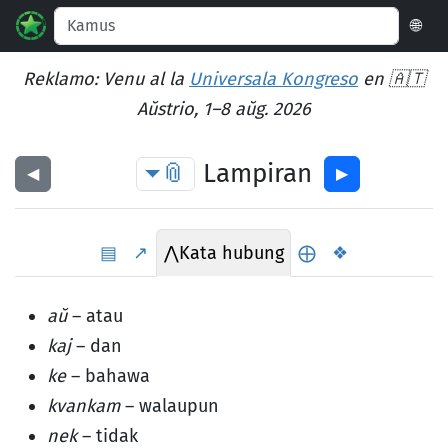
🌐
Reklamo: Venu al la
Universala Kongreso
en 🇦🇹
Aŭstrio, 1–8 aŭg. 2026
📎
Lampiran
◀︎
▶︎
▤
↗
⋀
Kata hubung
⨁
❖
aŭ
– atau
kaj
– dan
ke
– bahawa
kvankam
– walaupun
nek
– tidak