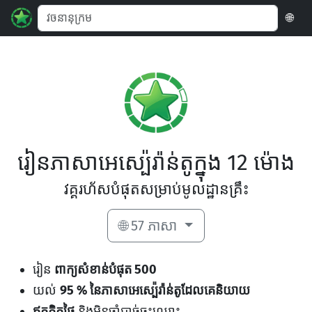
🌐
រៀនភាសាអេស្ប៉េរ៉ាន់តូក្នុង 12 ម៉ោង
វគ្គរហ័សបំផុតសម្រាប់មូលដ្ឋានគ្រឹះ
🌐 57 ភាសា
រៀន
ពាក្យសំខាន់បំផុត 500
យល់
95 % នៃភាសាអេស្ប៉េរ៉ាន់តូដែលគេនិយាយ
ឥតគិតថ្លៃ
និងមិនចាំបាច់ចុះឈ្មោះ