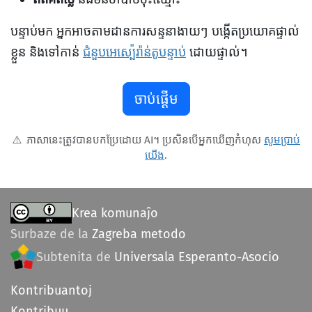
បន្ទាប់មក អ្នកអាចតាមដានការសន្ទនាងាយៗ បង្កើតប្រយោគផ្ទាល់
ខ្លួន និងទៅកាន់
ជំនួបអេស្ប៉េរ៉ាន់តូបន្ទាប់
ដោយផ្ទាល់។
ចាប់ផ្តើម
⚠️
ភាសានេះត្រូវបានបកប្រែដោយ AI។ ប្រសិនបើអ្នកឃើញកំហុស
សូមប្រាប់
យើង
.
Krea komunaĵo
Surbaze de la
Zagreba metodo
Subtenita de
Universala Esperanto-Asocio
Kontribuantoj
Kontribuu