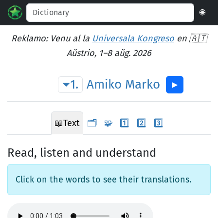
🌐
Reklamo: Venu al la
Universala Kongreso
en 🇦🇹
Aŭstrio, 1–8 aŭg. 2026
1.
Amiko
Marko
▶︎
📖
Text
🗂️
🧩
1️⃣
2️⃣
3️⃣
Read, listen and understand
Click on the words to see their translations.